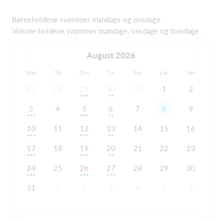
Børneholdene svømmer mandage og onsdage
Voksne holdene svømmer mandage, onsdage og torsdage
August 2026
Man
Tir
Ons
Tor
Fre
Lør
Søn
27
28
29
30
31
1
2
3
4
5
6
7
8
9
10
11
12
13
14
15
16
17
18
19
20
21
22
23
24
25
26
27
28
29
30
31
1
2
3
4
5
6